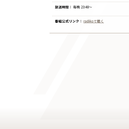
放送時間：
毎晩 23:48〜
番組公式リンク：
radikoで聴く