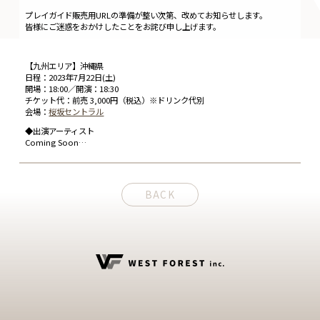
プレイガイド販売用URLの準備が整い次第、改めてお知らせします。
皆様にご迷惑をおかけしたことをお詫び申し上げます。
【九州エリア】沖縄県
日程：2023年7月22日(土)
開場：18:00／開演：18:30
チケット代：前売 3,000円（税込）※ドリンク代別
会場：
桜坂セントラル
◆出演アーティスト
Coming Soon…
BACK